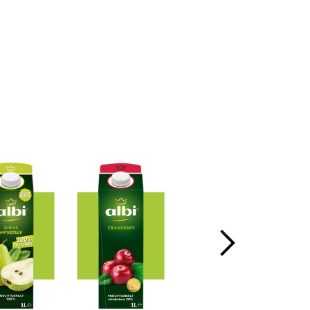
Ja
Nein
 kJ (56 kcal)
x
,5 g
x
,1 g
x
1 g
x
1 g
x
,5 g
x
,01 g
x
x
x
x
x
x
ationen von mehr als
x
x