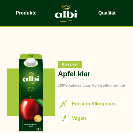
Produkte
Qualität
Klassiker
Apfel klar
100% Apfelsaft aus Apfelsaftkonzentrat
Frei von Allergenen
Vegan