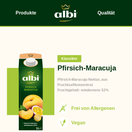
Produkte
Qualität
Klassiker
Pfirsich-Maracuja
Pfirsich-Maracuja-Nektar, aus
Fruchtsaftkonzentrat
Fruchtgehalt: mindestens 52%
Frei von Allergenen
Vegan