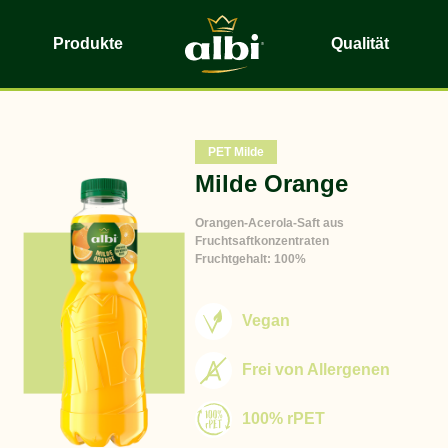
Produkte
Qualität
PET Milde
Milde Orange
Orangen-Acerola-Saft aus
Fruchtsaftkonzentraten
Fruchtgehalt: 100%
Vegan
Frei von Allergenen
100% rPET