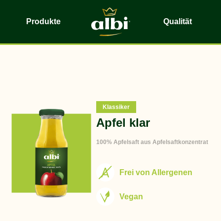
Produkte
Qualität
Klassiker
Apfel klar
100% Apfelsaft aus Apfelsaftkonzentrat
Frei von Allergenen
Vegan